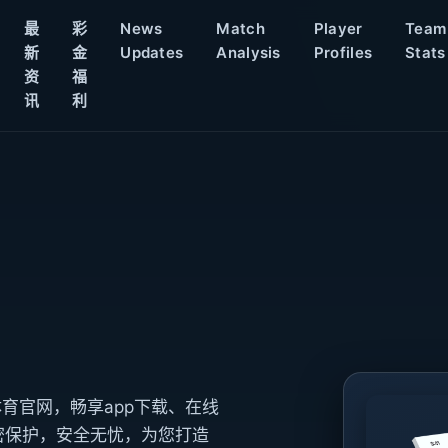
最
彩
News
Match
Player
Team
新
金
Updates
Analysis
Profiles
Stats
资
福
讯
利
兰体育官网，畅享app下载、在线
密保护，安全无忧，为您打造