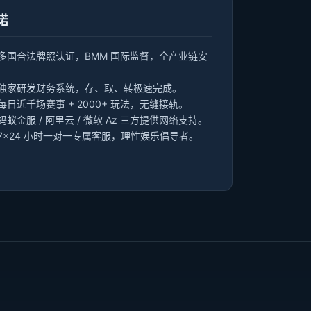
诺
多国合法牌照认证，BMM 国际监督，全产业链安
独家研发财务系统，存、取、转极速完成。
每日近千场赛事 + 2000+ 玩法，无缝接轨。
蚂蚁金服 / 阿里云 / 微软 Az 三方提供网络支持。
7×24 小时一对一专属客服，理性娱乐倡导者。