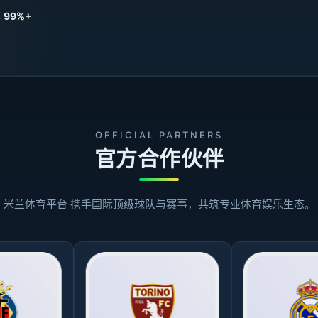
率
99%+
OFFICIAL PARTNERS
官方合作伙伴
米兰体育平台 携手国际顶级球队与赛事，共筑专业体育娱乐生态。