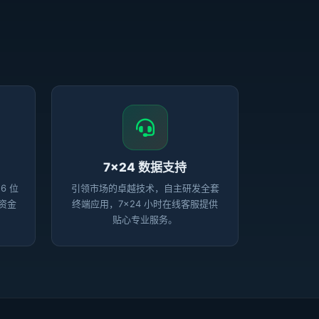
7×24 数据支持
6 位
引领市场的卓越技术，自主研发全套
资金
终端应用，7×24 小时在线客服提供
贴心专业服务。