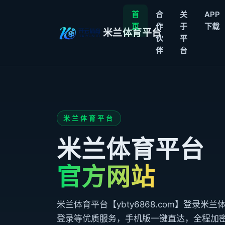
首
合
关
APP
页
作
于
下载
米兰体育平台
伙
平
伴
台
米兰体育平台
米兰体育平台
官方网站
米兰体育平台【ybty6868.com】登录米
登录等优质服务，手机版一键直达，全程加