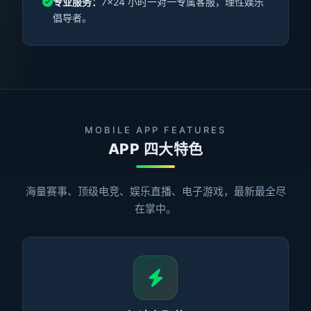
专业服务：
7×24 小时一对一专属客服，理性娱乐
倡导者。
MOBILE APP FEATURES
APP 四大特色
海量赛事、顶级电竞、娱乐直播、电子游戏，最新最全尽
在掌中。