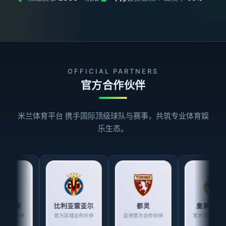
OFFICIAL PARTNERS
官方合作伙伴
米兰体育平台 携手国际顶级球队与赛事，共筑专业体育娱
乐生态。